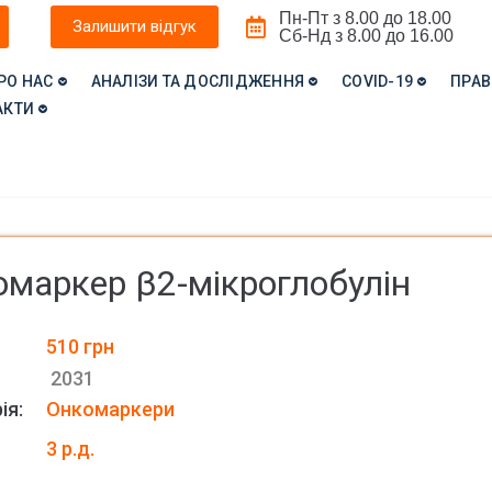
Пн-Пт з 8.00 до 18.00
Залишити відгук
Сб-Нд з 8.00 до 16.00
РО НАС
АНАЛІЗИ ТА ДОСЛІДЖЕННЯ
COVID-19
ПРАВ
АКТИ
маркер β2-мікроглобулін
510
грн
2031
ія:
Онкомаркери
3 р.д.