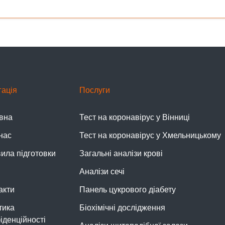
гація
Послуги
вна
Тест на коронавірус у Вінниці
нас
Тест на коронавірус у Хмельницькому
ила підготовки
Загальні аналізи крові
Аналізи сечі
акти
Панель цукрового діабету
тика
Біохімічні дослідження
іденційності