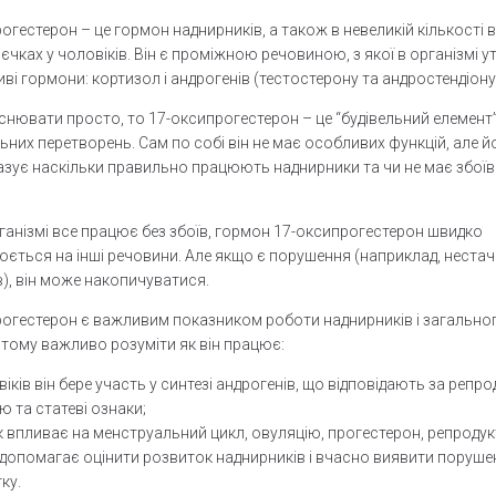
огестерон – це гормон наднирників, а також в невеликій кількості в
яєчках у чоловіків. Він є проміжною речовиною, з якої в організмі
иві гормони: кортизол і андрогенів (тестостерону та андростендіону
нювати просто, то 17-оксипрогестерон – це “будівельний елемент
них перетворень. Сам по собі він не має особливих функцій, але йо
азує наскільки правильно працюють наднирники та чи не має збоїв
ганізмі все працює без збоїв, гормон 17-оксипрогестерон швидко
ється на інші речовини. Але якщо є порушення (наприклад, нестач
), він може накопичуватися.
огестерон є важливим показником роботи наднирників і загально
 тому важливо розуміти як він працює:
віків він бере участь у синтезі андрогенів, що відповідають за репр
ю та статеві ознаки;
к впливає на менструальний цикл, овуляцію, прогестерон, репроду
й допомагає оцінити розвиток наднирників і вчасно виявити поруш
ку.