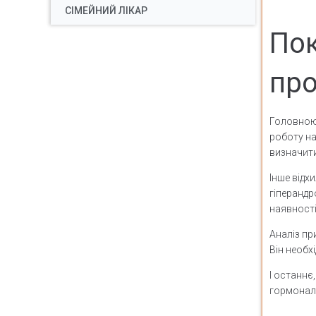
СІМЕЙНИЙ ЛІКАР
Пок
про
Головною 
роботу н
визначити
Інше відх
гіперандр
наявності
Аналіз пр
Він необх
І останнє
гормонал