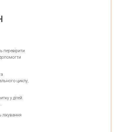
н
ь перевірити
 допомогти
та
ального циклу,
тку у дітей.
.
ь лікування