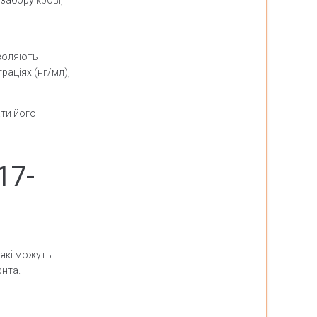
зволяють
раціях (нг/мл),
ати його
17-
 які можуть
єнта.