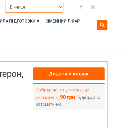
ИЛА ПІДГОТОВКИ
СІМЕЙНИЙ ЛІКАР
терон,
Додати у кошик
Забір крові та підготовка до
90
грн
досліджень (
)
буде додано
автоматично