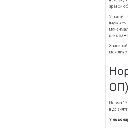
зразок об
У нашій л
імунохемі
максималь
що є важл
Зазвичай 
можливо о
Нор
ОП
Норма 17-
відрізнят
У новона