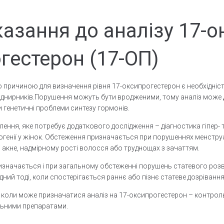
азання до аналізу 17-о
гестерон (17-ОП)
причиною для визначення рівня 17-оксипрогестерон є необхідніст
аднирників.Порушення можуть бути вродженими, тому аналіз може
 генетичні проблеми синтезу гормонів.
илення, яке потребує додаткового дослідження – діагностика гіпер- 
огенії у жінок. Обстеження призначається при порушеннях менстру
 акне, надмірному рості волосся або труднощах з зачаттям.
изначається і при загальному обстеженні порушень статевого розви
ідний тоді, коли спостерігається раннє або пізнє статеве дозрівання
, коли може призначатися аналіз на 17-оксипрогестерон – контрол
ьними препаратами.