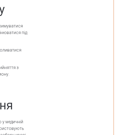
у
тримуватися
інюватися під
 коливатися
ийняття з
мону.
ння
 у медичній
користовують
 забору крові,