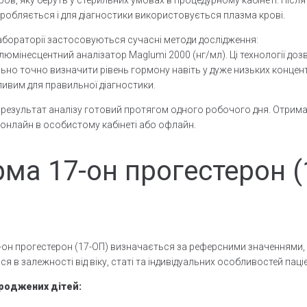
робляється і для діагностики використовується плазма крові.
абораторії застосовуються сучасні методи дослідження:
люмінесцентний аналізатор Maglumi 2000 (нг/мл). Ці технології до
но точно визначити рівень гормону навіть у дуже низьких концент
ивим для правильної діагностики.
результат аналізу готовий протягом одного робочого дня. Отрим
нлайн в особистому кабінеті або офлайн.
ма 17-он прогестерон (
)
он прогестерон (17-ОП) визначається за реферсними значеннями,
ися в залежності від віку, статі та індивідуальних особливостей паці
роджених дітей: