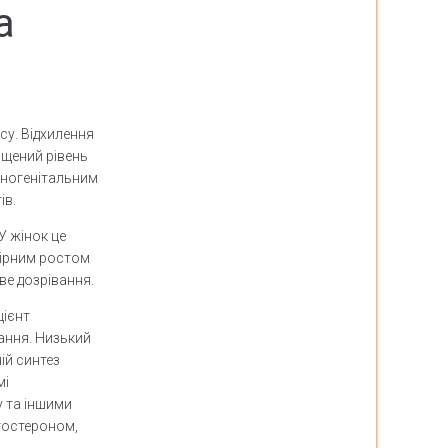
а
су. Відхилення
ищений рівень
еногенітальним
ів.
У жінок це
мірним ростом
ве дозрівання.
цієнт
ання. Низький
ій синтез
мі
 та іншими
тостероном,