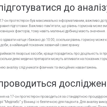
підготуватися до аналіз
 17-он прогестерон був максимально інформативним, важливо до
равил підготовки. Важливо памʼятати, що рівень гормонів може зм
овнішніх факторів, тому навіть маленькі дрібниці мають значення.
о здавати натще і бажано до 10:00, оскільки рівень гормону може
доби, а найвищий показник зазвичай саме зранку.
риймаєте лікарські засоби, краще порадитись про доцільність їх пр
оскільки деякі медичні препарати можуть впливати на показник гор
чею аналізу слід уникати фізичних та емоційних навантажень.
проводиться дослідже
ня на 17-он прогестерон проводиться за стандартною процедурою
ії “Меділабс” у Вінниці і є безпечною для пацієнта. Для аналізу ви
ров, яку беруть у стерильних умовах в процедурному кабінеті. Після