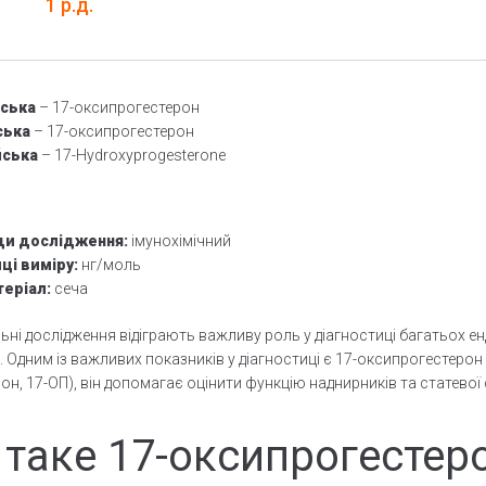
1 р.д.
нська
– 17-оксипрогестерон
ська
– 17-оксипрогестерон
йська
– 17-Hydroxyprogesterone
и дослідження:
імунохімічний
ці виміру:
нг/моль
теріал:
сеча
ні дослідження відіграють важливу роль у діагностиці багатьох е
 Одним із важливих показників у діагностиці є 17-оксипрогестерон
он, 17-ОП), він допомагає оцінити функцію наднирників та статевої
таке 17-оксипрогестер