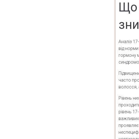
Що 
зни
Аналіз 17
від норми
гормону м
синдромом
Підвищени
часто пр
волосся, 
Рівень ни
проходить
рівень 17
важливих 
проявляєт
неспецифі
кортизоло