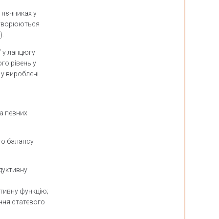
 яєчниках у
 утворюються
).
” у ланцюгу
го рівень у
 у вироблені
а певних
го балансу
одуктивну
ктивну функцію;
ення статевого