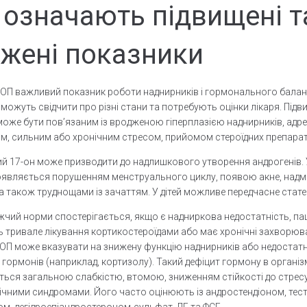
означають підвищені т
жені показники
-ОП важливий показник роботи наднирників і гормонального балан
 можуть свідчити про різні стани та потребують оцінки лікаря. Підв
оже бути повʼязаним із вродженою гіперплазією наднирників, адр
, сильним або хронічним стресом, прийомом стероїдних препарат
й 17-он може призводити до надлишкового утворення андрогенів. 
оявляється порушенням менструального циклу, появою акне, над
а також труднощами із зачаттям. У дітей можливе передчасне стате
жчий норми спостерігається, якщо є надниркова недостатність, па
 тривале лікування кортикостероїдами або має хронічні захворюв
-ОП може вказувати на знижену функцію наднирників або недостатн
гормонів (наприклад, кортизолу). Такий дефіцит гормону в організ
ься загальною слабкістю, втомою, зниженням стійкості до стресу
чними синдромами. Його часто оцінюють із андростендіоном, тес
м, дегідроепіандростероном-сульфат, ЛГ та ФСГ.