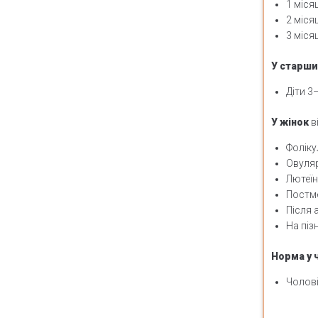
1 міся
2 міся
3 місяц
У старши
Діти 3
У жінок
в
Фоліку
Овуляр
Лютеїн
Постме
Після 
На пізн
Норма у 
Чолові