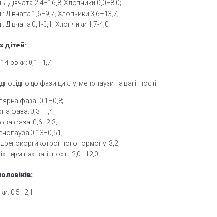
ць: Дівчата 2,4–16,8, Хлопчики 0,0–8,0;
ці: Дівчата 1,6–9,7, Хлопчики 3,6–13,7;
і: Дівчата 0,1-3,1, Хлопчики 1,7-4,0.
х дітей:
–14 роки: 0,1–1,7
ідповідно до фази циклу, менопаузи та вагітності:
лярна фаза: 0,1–0,8;
на фаза: 0,3–1,4;
ова фаза: 0,6–2,3;
нопауза:0,13–0,51;
адренокортикотропного гормону: 3,2;
іх термінах вагітності: 2,0–12,0.
чоловіків:
ки: 0,5–2,1