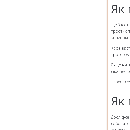
Як 
Щоб тест
простих п
впливом з
Кров варт
протягом 
Якщо ви п
лікарем, 
Перед зда
Як 
Досліджен
лаборатор
венозну к