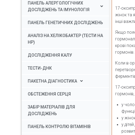
ПАНЕЛЬ АЛЕРГОЛОГІЧНИХ
17-оксипр
ДОСЛІДЖЕНЬ ТА ІМУНОЛОГІЯ
жінок та 
інші важл
ПАНЕЛЬ ГЕНЕТИЧНИХ ДОСЛІДЖЕНЬ
Якщо пояс
АНАЛІЗ НА ХЕЛІКОБАКТЕР (ТЕСТИ НА
гормональ
HP)
крові пок
гормонів.
ДОСЛІДЖЕННЯ КАЛУ
Коли в ор
ТЕСТИ-ДНК
перетворю
ферментів
ПАКЕТНА ДІАГНОСТИКА
17-оксипр
гормонів,
ОБСТЕЖЕННЯ СЕРЦЯ
у чоло
ЗАБІР МАТЕРІАЛІВ ДЛЯ
функці
ДОСЛІДЖЕНЬ
у жіно
у діте
ПАНЕЛЬ КОНТРОЛЮ ВІТАМІНІВ
розвит