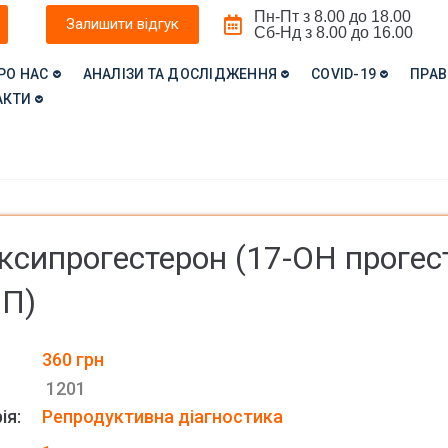
Пн-Пт з 8.00 до 18.00
Залишити відгук
Сб-Нд з 8.00 до 16.00
РО НАС
АНАЛІЗИ ТА ДОСЛІДЖЕННЯ
COVID-19
ПРАВ
АКТИ
ксипрогестерон (17-ОН прогес
ОП)
360
грн
1201
ія:
Репродуктивна діагностика